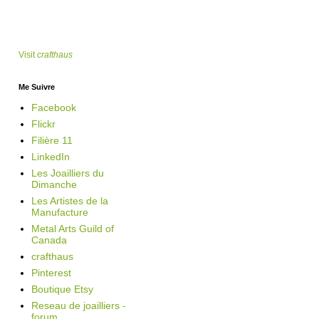
Visit
crafthaus
Me Suivre
Facebook
Flickr
Filière 11
LinkedIn
Les Joailliers du
Dimanche
Les Artistes de la
Manufacture
Metal Arts Guild of
Canada
crafthaus
Pinterest
Boutique Etsy
Reseau de joailliers -
forum