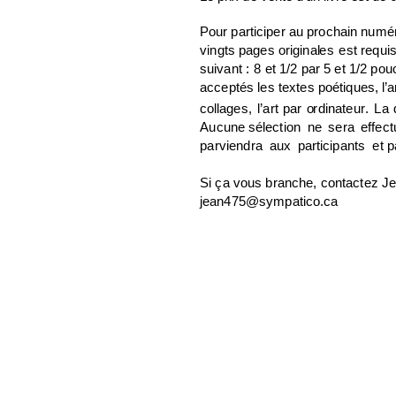
P
ou
r
p
a
r
t
i
c
i
p
e
r
a
u
p
r
och
a
i
n
nu
m
é
v
in
g
t
s p
a
g
e
s
o
r
i
g
in
a
l
e
s
e
s
t
r
e
q
ui
s
ui
v
a
n
t
:
8
e
t
1
/
2
p
a
r
5
e
t
1
/
2
p
o
u
acceptés
l
e
s
t
e
x
t
e
s p
o
ét
i
q
u
e
s
,
l
’
a
co
l
l
ag
e
s
,
l
’
a
r
t
p
ar
o
r
d
in
a
t
e
u
r
.
L
a
A
u
c
u
n
e
s
é
l
e
c
t
i
o
n
n
e
s
e
r
a
eff
e
c
t
pa
r
v
i
e
n
d
r
a
a
u
x
p
a
r
t
ic
i
pa
n
t
s
e
t p
Si ça vous branche, contactez J
j
e
a
n
4
7
5
@
s
y
m
pa
t
i
c
o
.
c
a