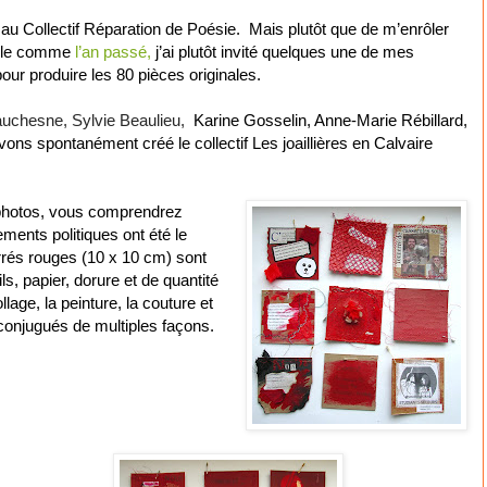
e au Collectif Réparation de Poésie. Mais plutôt que de m’enrôler
able comme
l’an passé,
j’ai plutôt invité quelques une de mes
pour produire les 80 pièces originales.
uchesne, Sylvie Beaulieu,
Karine Gosselin, Anne-Marie Rébillard,
s spontanément créé le collectif Les joaillières en Calvaire
 photos, vous comprendrez
ments politiques ont été le
arrés rouges (10 x 10 cm) sont
s, papier, dorure et de quantité
lage, la peinture, la couture et
 conjugués de multiples façons.