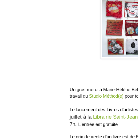
Un gros merci à
Marie-Hélène Bél
travail du
Studio Méthod(e)
pour t
Le lancement des Livres d’art
juillet à la
Librairie Saint-Jea
7h.
L'entrée est gratuite
Le
p
r
i
x
d
e
v
e
n
t
e d’un livre
e
s
t de