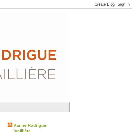
Karine Rodrigue,
joaillière