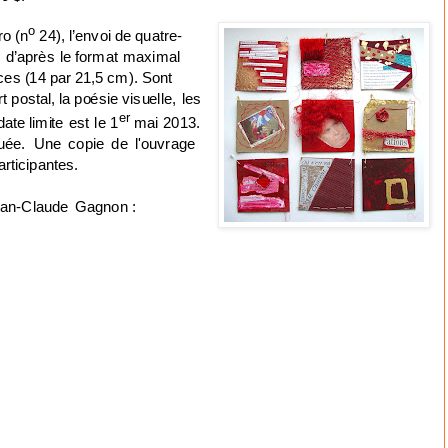
o
r
o
(n
2
4
)
,
l
’
e
n
v
o
i de
q
u
a
t
r
e
-
s
d
’
a
p
r
è
s
l
e
f
o
r
m
at
m
a
x
i
m
a
l
c
e
s
(
1
4
p
ar
21
,
5
c
m
)
.
Sont
r
t
p
o
s
t
a
l
,
l
a
p
o
é
s
i
e
v
is
u
e
l
l
e
,
l
e
s
er
da
t
e
l
i
m
i
t
e
e
s
t
l
e
1
m
a
i
201
3
.
u
é
e
.
U
n
e
co
p
i
e
d
e
l
'
o
u
v
r
a
g
e
a
r
t
ic
i
pa
n
t
e
s
.
e
a
n
-
C
l
a
u
d
e
G
ag
n
o
n
: