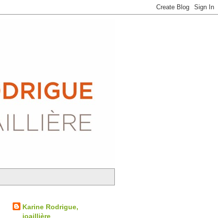
Karine Rodrigue,
joaillière