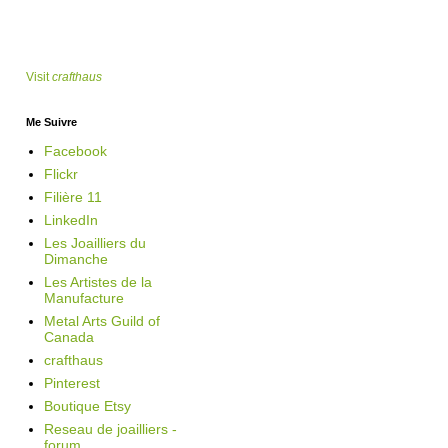
Visit
crafthaus
Me Suivre
Facebook
Flickr
Filière 11
LinkedIn
Les Joailliers du
Dimanche
Les Artistes de la
Manufacture
Metal Arts Guild of
Canada
crafthaus
Pinterest
Boutique Etsy
Reseau de joailliers -
forum